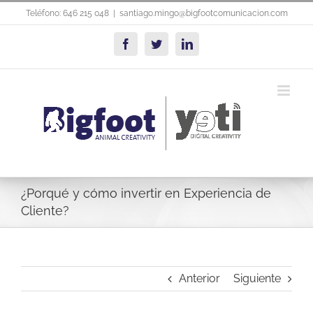
Saltar
Teléfono: 646 215 048
|
santiago.mingo@bigfootcomunicacion.com
al
contenido
Facebook
Twitter
LinkedIn
¿Porqué y cómo invertir en Experiencia de
Cliente?
Anterior
Siguiente