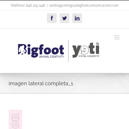
Saltar
Teléfono: 646 215 048
|
santiago.mingo@bigfootcomunicacion.com
al
contenido
Facebook
Twitter
LinkedIn
imagen lateral completa_1